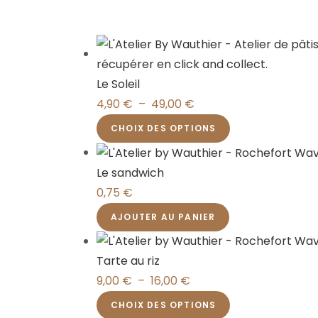
Le Soleil
4,90
€
–
49,00
€
CHOIX DES OPTIONS
Le sandwich
0,75
€
AJOUTER AU PANIER
Tarte au riz
9,00
€
–
16,00
€
CHOIX DES OPTIONS