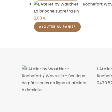
La brioche sucre/raisin
2,00
€
AJOUTER AU PANIER
L'Ateli
Rochefo
0470.82