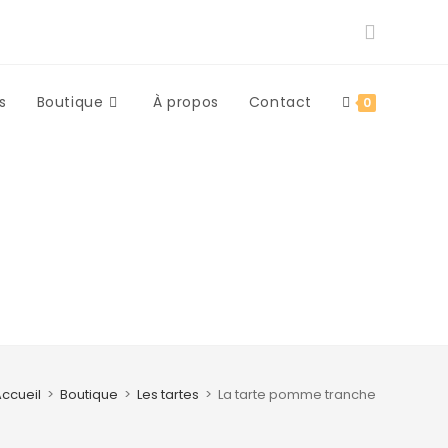
s
Boutique
À propos
Contact
0
ccueil
>
Boutique
>
Les tartes
>
La tarte pomme tranche