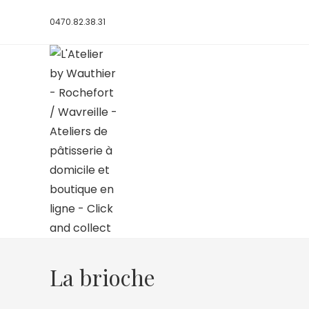
0470.82.38.31
La brioche