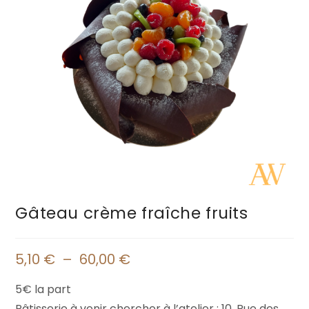
Gâteau crème fraîche fruits
5,10
€
–
60,00
€
5€ la part
Pâtisserie à venir chercher à l’atelier : 10, Rue des