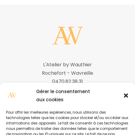
L'Atelier by Wauthier
Rochefort - Wavreille
0470.82.38.31
Gérer le consentement
aux cookies
Nos ateliers
Pour offrir les meilleures expériences, nous utilisons des
technologies telles que les cookies pour stocker et/ou accéder aux
Boutique
informations des appareils. Le fait de consentir à ces technologies
nous permettra de traiter des données telles que le comportement
À propos
de navigation ou les ID uniques sur ce site. Le fait de ne pas