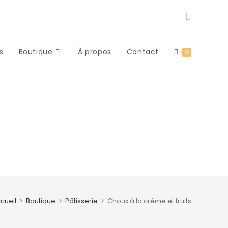
s
Boutique
À propos
Contact
0
cueil
>
Boutique
>
Pâtisserie
>
Choux à la crème et fruits