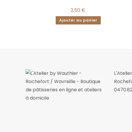
2,50
€
Ajouter au panier
L'Ateli
Rochefo
0470.82