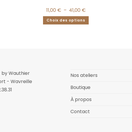
11,00
€
–
41,00
€
Choix des options
er by Wauthier
Nos ateliers
rt - Wavreille
Boutique
.38.31
À propos
Contact